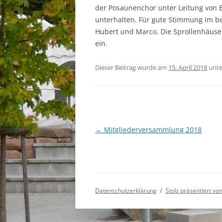
der Posaunenchor unter Leitung von 
unterhalten. Für gute Stimmung im be
Hubert und Marco. Die Sprollenhäuser
ein.
Dieser Beitrag wurde am
15. April 2018
unt
Beitragsnavigation
←
Mitgliederversammlung 2018
Datenschutzerklärung
Stolz präsentiert v