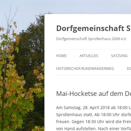
Zum
Inhalt
springen
Dorfgemeinschaft S
Dorfgemeinschaft Sprollenhaus 2008 e.V.
HOME
AKTUELLES
SATZUNG
HISTORISCHER RUNDWANDERWEG
D
Mai-Hocketse auf dem Do
Am Samstag, 28. April 2018 ab 18:00 U
Sprollenhaus statt.
Ab 18:00 Uhr dürfe
freuen. Gegen 18:30 Uhr wird die Fre
von Hand aufstellen. Nach einer Vorf